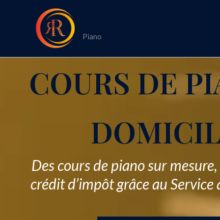
Aller
au
Guy Laborde
contenu
Piano
COURS DE PI
DOMICI
Des cours de piano sur mesure,
crédit d’impôt grâce au Service 